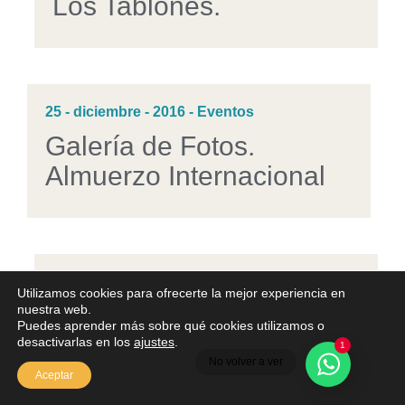
Los Tablones.
25 - diciembre - 2016 - Eventos
Galería de Fotos.
Almuerzo Internacional
19 - diciembre - 2016 - Eventos
Utilizamos cookies para ofrecerte la mejor experiencia en
¡FELIZ NAVIDAD!
nuestra web.
Puedes aprender más sobre qué cookies utilizamos o
desactivarlas en los
ajustes
.
1
No volver a ver
Aceptar