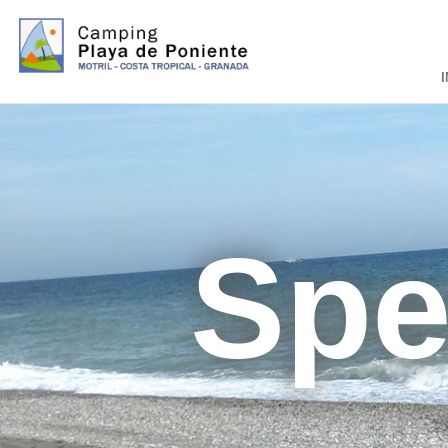
I
Spe