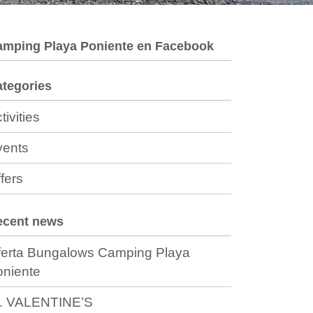
amping Playa Poniente en Facebook
tegories
tivities
vents
fers
ecent news
ferta Bungalows Camping Playa
oniente
t. VALENTINE’S