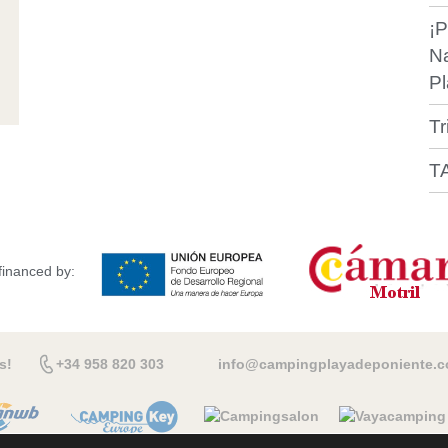
¡P
N
Pl
Tr
T
financed by:
s!
+34 958 820 303
info@campingplayadeponiente.