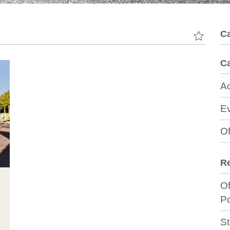
C
Ca
Ac
E
Of
R
O
P
S