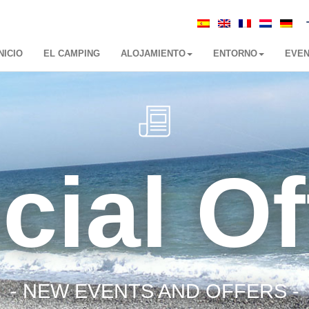
NICIO
EL CAMPING
ALOJAMIENTO
ENTORNO
EVE
cial Of
- NEW EVENTS AND OFFERS -