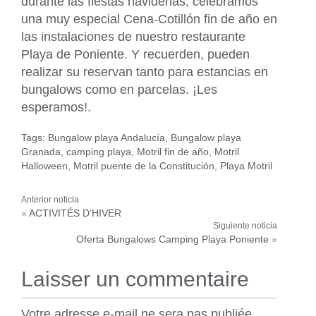
durante las fiestas navideñas, celebramos
una muy especial Cena-Cotillón fin de año en
las instalaciones de nuestro restaurante
Playa de Poniente. Y recuerden, pueden
realizar su reservan tanto para estancias en
bungalows como en parcelas. ¡Les
esperamos!.
Tags:
Bungalow playa Andalucía
,
Bungalow playa
Granada
,
camping playa
,
Motril fin de año
,
Motril
Halloween
,
Motril puente de la Constitución
,
Playa Motril
«
ACTIVITÉS D’HIVER
Oferta Bungalows Camping Playa Poniente
»
Laisser un commentaire
Votre adresse e-mail ne sera pas publiée.